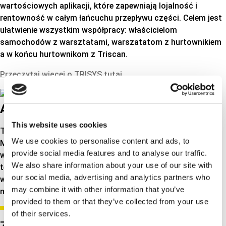
wartościowych aplikacji, które zapewniają lojalność i
rentowność w całym łańcuchu przepływu części. Celem jest
ułatwienie wszystkim współpracy: właścicielom
samochodów z warsztatami, warszatatom z hurtownikiem
a w końcu hurtownikom z Triscan
.
Przeczytaj więcej o TRISYS tutaj…
AKTUALNOŚCI
This website uses cookies
Tutaj możesz przeczytać najnowcze wiadomości Triscan.
We use cookies to personalise content and ads, to
Możesz dostosować widok tak, aby pokazywał tylko
provide social media features and to analyse our traffic.
wiadomości firmowe (CORPORATE NEWS) lub wiadomości
We also share information about your use of our site with
techniczne (TECH NEWS). Kliknij opcję „Zobacz wszystkie
our social media, advertising and analytics partners who
wiadomości”, a zostanie wyświetlonych kilka wiadomości
may combine it with other information that you’ve
naraz.
provided to them or that they’ve collected from your use
of their services.