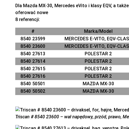
Dla Mazda MX-30, Mercedes eVito i klasy EQV, a takż
oferować nowe
8 referencji:
#
Marka/Model
8540 23599
MERCEDES E-VITO, EQV-CLA
8540 23600
MERCEDES E-VITO, EQV-CLA
8540 27613
POLESTAR 2
8540 27614
POLESTAR 2
8540 27615
POLESTAR 2
8540 27616
POLESTAR 2
8540 50501
MAZDA MX-30
8540 50502
MAZDA MX-30
Triscan # 8540 23600 – wał napędowy, przód, prawo, Me