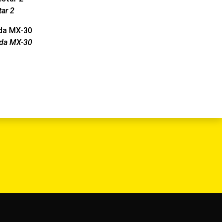
tar 2
zda MX-30