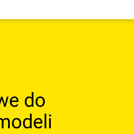
we do
modeli