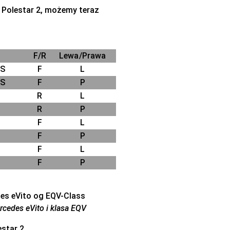
e Polestar 2, możemy teraz
F/R
Lewa/Prawa
SS
F
L
SS
F
P
R
L
R
P
F
L
F
P
F
L
F
P
rcedes eVito i klasa EQV