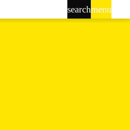
search
menu