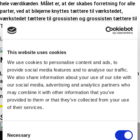
hele værdikæden. Målet er, at der skabes forretning for alle
parter, ved at bilejerne knyttes tættere til værkstedet,
værkstedet tættere til grossisten og grossisten tættere til
Triscan.
Læs mere om TRISYS her...
This website uses cookies
NYHEDER
We use cookies to personalise content and ads, to
provide social media features and to analyse our traffic.
Læs de seneste nyheder her. Du kan tilpasse visningen til kun
We also share information about your use of our site with
at vise firmanyheder eller tekniske nyheder. Du kan også gå
our social media, advertising and analytics partners who
videre til Se alle nyheder, hvor du får præsenteret flere
may combine it with other information that you’ve
nyheder ad gangen.
provided to them or that they’ve collected from your use
of their services.
Se alle nyheder
Consent
Necessary
TECH NEWS
Selection