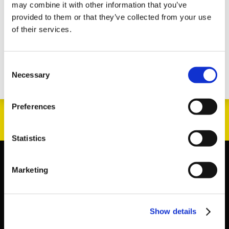
Hallen in Kommissionsplätze umzuwandeln. Durch
may combine it with other information that you’ve
Neupositionierung und weitere Verdichtung schaffen wir
provided to them or that they’ve collected from your use
eine bessere Nutzung und besseren Platz für die neuen
of their services.
Triscan SELECT Produkte
.
Consent
Necessary
Selection
Preferences
Statistics
Marketing
Show details