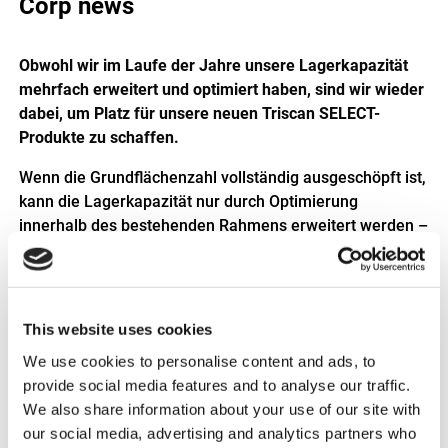
Corp news
Obwohl wir im Laufe der Jahre unsere Lagerkapazität
mehrfach erweitert und optimiert haben, sind wir wieder
dabei, um Platz für unsere neuen Triscan SELECT-
Produkte zu schaffen.
Wenn die Grundflächenzahl vollständig ausgeschöpft ist,
kann die Lagerkapazität nur durch Optimierung
innerhalb des bestehenden Rahmens erweitert werden –
und da sind wir jetzt bei.
This website uses cookies
Indem wir den Großteil eines bestehenden Lagers in ein
dicht gepacktes Massenlager umwandeln, erhöhen wir
We use cookies to personalise content and ads, to
unsere Kapazität für die Massenlagerung um ca. 800
provide social media features and to analyse our traffic.
Palettenplätze. Mit diesem Manöver erhalten wir auch
We also share information about your use of our site with
die Möglichkeit, Palettenplätze in unseren anderen
our social media, advertising and analytics partners who