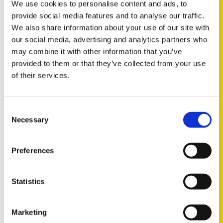
We use cookies to personalise content and ads, to
provide social media features and to analyse our traffic.
We also share information about your use of our site with
our social media, advertising and analytics partners who
TECH NEWS
may combine it with other information that you’ve
provided to them or that they’ve collected from your use
of their services.
Consent
Necessary
Selection
2025
Preferences
Kamremssats inklusive kåpa för
Ford 2.0 EcoBlue-motorer
Statistics
När du byter kamrem på 2.0 Ford EcoBlue-motorer
är det i allmänhet en bra idé att byta
Marketing
kamremmens…