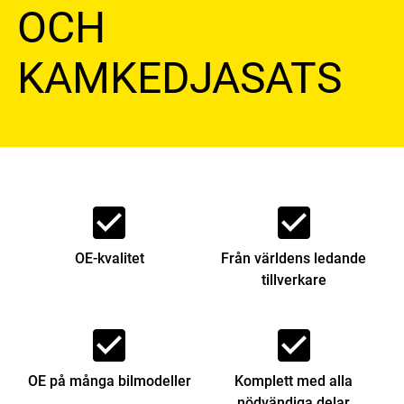
OCH
KAMKEDJASATS
check_box
check_box
OE-kvalitet
Från världens ledande
tillverkare
check_box
check_box
OE på många bilmodeller
Komplett med alla
nödvändiga delar