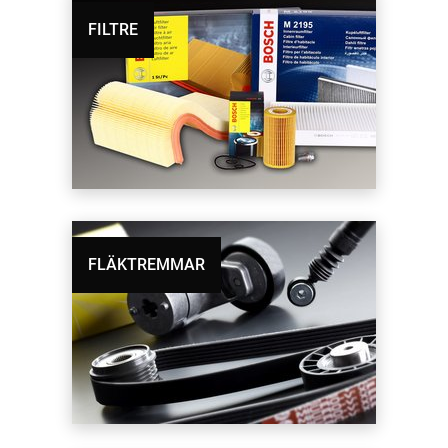
UREA
FILTRE
ADBLUE-
SLANG
FLÄKTREMMAR