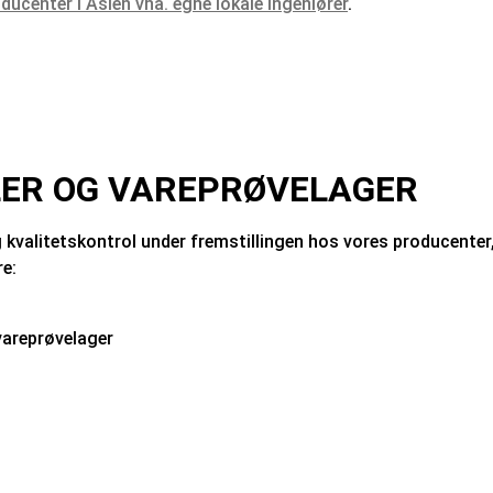
ducenter i Asien vha. egne lokale ingeniører
.
LER OG VAREPRØVELAGER
g kvalitetskontrol under fremstillingen hos vores producenter
re:
vareprøvelager