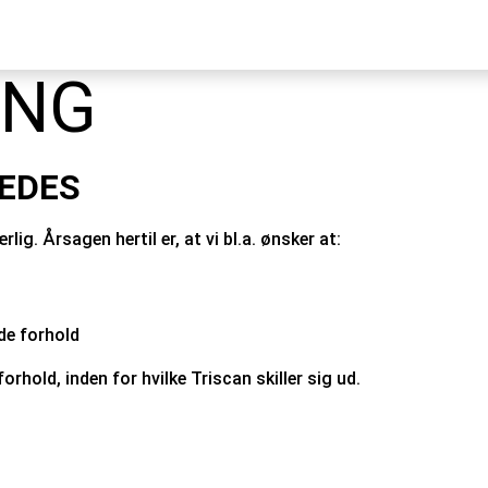
ING
LEDES
ig. Årsagen hertil er, at vi bl.a. ønsker at:
de forhold
rhold, inden for hvilke Triscan skiller sig ud.