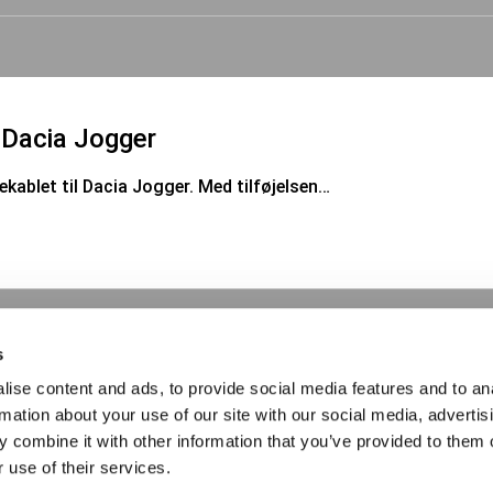
Dacia Jogger
kablet til Dacia Jogger. Med tilføjelsen…
s
ise content and ads, to provide social media features and to an
rmation about your use of our site with our social media, advertis
N bremsekalibre uden depositum
 combine it with other information that you’ve provided to them o
 use of their services.
en depositum er endnu engang blevet…