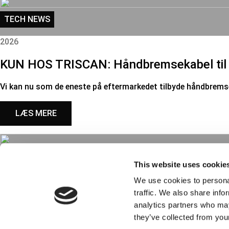
TECH NEWS
2026
KUN HOS TRISCAN: Håndbremsekabel til 
Vi kan nu som de eneste på eftermarkedet tilbyde håndbremse
LÆS MERE
TECH NEWS
This website uses cookie
2026
We use cookies to personal
traffic. We also share info
UDVIDELSE: 280 nye referencer i TRISCA
analytics partners who may
they’ve collected from your
Vores i forvejen store program i TRISCAN bremsekalibre ud