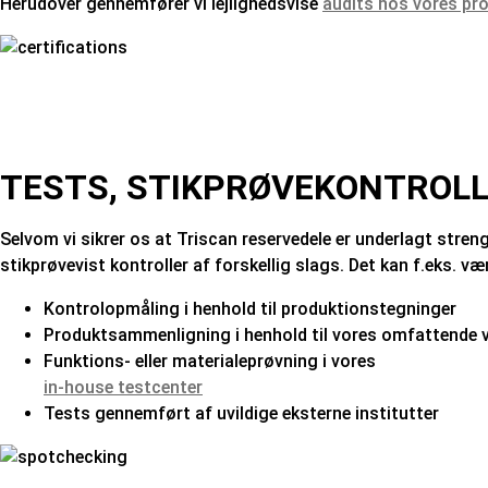
Herudover gennemfører vi lejlighedsvise
audits hos vores pro
TESTS, STIKPRØVEKONTROL
Selvom vi sikrer os at Triscan reservedele er underlagt stren
stikprøvevist kontroller af forskellig slags. Det kan f.eks. væ
Kontrolopmåling i henhold til produktionstegninger
Produktsammenligning i henhold til vores omfattende 
Funktions- eller materialeprøvning i vores
in-house testcenter
Tests gennemført af uvildige eksterne institutter