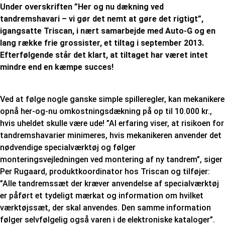
Under overskriften ”Her og nu dækning ved
tandremshavari – vi gør det nemt at gøre det rigtigt”,
igangsatte Triscan, i nært samarbejde med Auto-G og en
lang række frie grossister, et tiltag i september 2013.
Efterfølgende står det klart, at tiltaget har været intet
mindre end en kæmpe succes!
Ved at følge nogle ganske simple spilleregler, kan mekanikere
opnå her-og-nu omkostningsdækning på op til 10.000 kr.,
hvis uheldet skulle være ude! ”Al erfaring viser, at risikoen for
tandremshavarier minimeres, hvis mekanikeren anvender det
nødvendige specialværktøj og følger
monteringsvejledningen ved montering af ny tandrem”, siger
Per Rugaard, produktkoordinator hos Triscan og tilføjer:
”Alle tandremssæt der kræver anvendelse af specialværktøj
er påført et tydeligt mærkat og information om hvilket
værktøjssæt, der skal anvendes. Den samme information
følger selvfølgelig også varen i de elektroniske kataloger”.