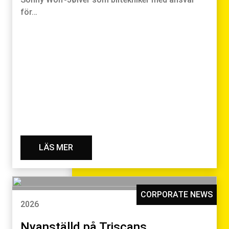
för…
LÄS MER
CORPORATE NEWS
2026
Nyanställd på Triscans