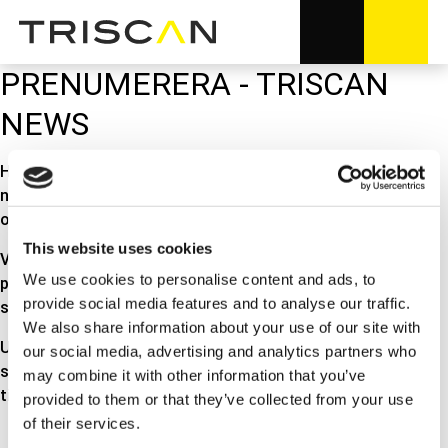
PRENUMERERA - TRISCAN
NEWS
Här har du möjlighet att prenumerera vårt elektroniska
nyhetsbrev - TRISCAN NEWS - som vi skickar ut 4-6 gånger
om året.
This website uses cookies
VIKTIG: När du har registrerat dig kommer du att få ett e-
We use cookies to personalise content and ads, to
postmeddelande med en länk - klicka på länken för att
provide social media features and to analyse our traffic.
slutligen bekräfta din registrering.
We also share information about your use of our site with
Under
NYHETER
hittar du alla nyheter och artikler som har
our social media, advertising and analytics partners who
sänts. Under
TRISCAN NEWS MAGAZINE
hittar du vår
may combine it with other information that you’ve
tidning i PDF-format.
provided to them or that they’ve collected from your use
of their services.