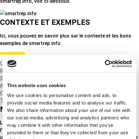
smartrep.info, voir ci-dessous.
CONTEXTE ET EXEMPLES
Ici, vous pouvez en savoir plus sur le contexte et les bons
exemples de smartrep.info.
Contexte
Roulements
Servopompes
Allumage
This website uses cookies
Ceintures extensibles
We use cookies to personalise content and ads, to
Tendeurs de courroie
provide social media features and to analyse our traffic.
NOUVELLES
We also share information about your use of our site with
our social media, advertising and analytics partners who
Lisez les dernières nouvelles ici. Vous pouvez personnaliser
may combine it with other information that you’ve
l'affichage pour n'afficher que les actualités de l'entreprise
provided to them or that they’ve collected from your use
ou les actualités techniques. Vous pouvez également cliquer