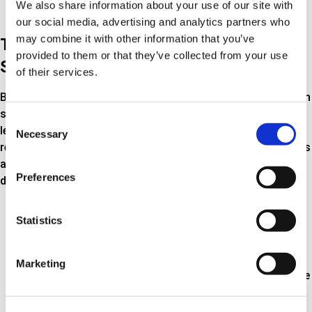
We also share information about your use of our site with
our social media, advertising and analytics partners who
may combine it with other information that you’ve
TESTS, CONTRÔLES PONCTUELS ET
provided to them or that they’ve collected from your use
STOCK D'ÉCHANTILLONS
of their services.
Bien que nous veillions à ce que les pièces détachées Triscan
soient soumises à un contrôle de qualité rigoureux lors de
Consent
leur fabrication, nous ne nous arrêtons pas là. Lors de la
Necessary
Selection
réception des marchandises, nous effectuons des contrôles
aléatoires de différentes natures. Il peut s'agir par exemple
Preferences
de :
Vérification des dimensions selon les dessins
Statistics
techniques
Comparaison des produits à partir de notre vaste
stock d'échantillons
Marketing
Essais fonctionnels ou de matériaux dans notre centre
d'essais interne
Tests effectués par des instituts externes